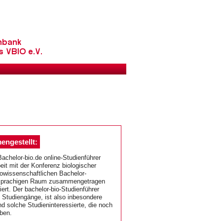
ngestellt:
Bachelor-bio.de online-Studienführer
it mit der Konferenz biologischer
iowissenschaftlichen Bachelor-
sprachigen Raum zusammengetragen
iert. Der bachelor-bio-Studienführer
n Studiengänge, ist also inbesondere
nd solche Studieninteressierte, die noch
aben.