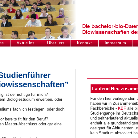
te
Aktuelles
Über uns
Kontakt
Impressum
Studienführer
Biowissenschaften”
Laufend Neu zusamme
 ist der richtige für mich?
Für den hier vorliegenden 
inem Biologiestudium erwerben, oder
haben wir in Zusammenarbe
Fachbereiche -
KBF
alle b
diums fachlich festlegen, oder doch
Studiengänge im Deutsch
und seitherlaufend aktualis
 bereits fit für den Beruf?
enthält alle grundständige
nen Master-Abschluss oder gar eine
geeignet für Abiturienten u
kein Studium absolviert h