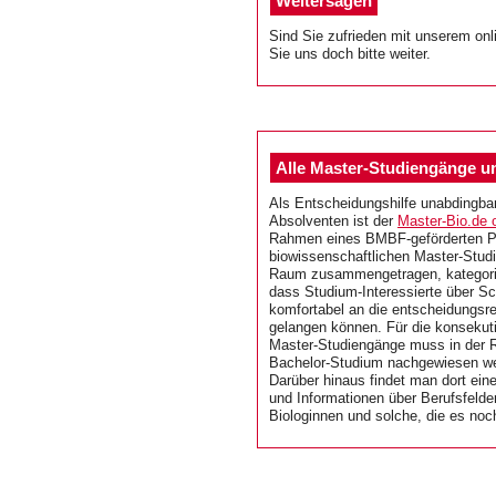
Weitersagen
Sind Sie zufrieden mit unserem on
Sie uns doch bitte weiter.
Alle Master-Studiengänge un
Als Entscheidungshilfe unabdingbar
Absolventen ist der
Master-Bio.de o
Rahmen eines BMBF-geförderten Pr
biowissenschaftlichen Master-Stu
Raum zusammengetragen, kategoris
dass Studium-Interessierte über Sc
komfortabel an die entscheidungsr
gelangen können. Für die konsekut
Master-Studiengänge muss in der R
Bachelor-Studium nachgewiesen w
Darüber hinaus findet man dort ein
und Informationen über Berufsfelde
Biologinnen und solche, die es noc