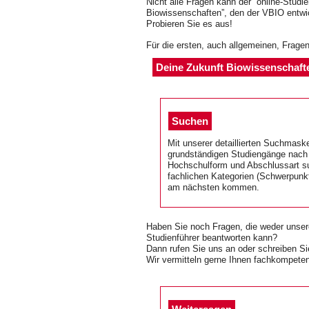
Nicht alle Fragen kann der “online-Studi
Biowissenschaften”, den der VBIO entwick
Probieren Sie es aus!
Für die ersten, auch allgemeinen, Frag
Deine Zukunft Biowissenschaft
Suchen
Mit unserer detaillierten Suchmask
grundständigen Studiengänge nach
Hochschulform und Abschlussart su
fachlichen Kategorien (Schwerpunk
am nächsten kommen.
Haben Sie noch Fragen, die weder unser
Studienführer beantworten kann?
Dann rufen Sie uns an oder schreiben S
Wir vermitteln gerne Ihnen fachkompeten