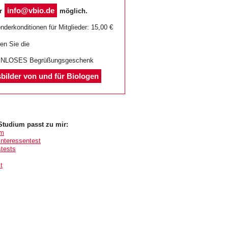
info@vbio.de
er
möglich.
derkonditionen für Mitglieder: 15,00 €
en Sie die
TENLOSES Begrüßungsgeschenk
sbilder von und für Biologen
Studium passt zu mir:
um
nteressentest
stests
t