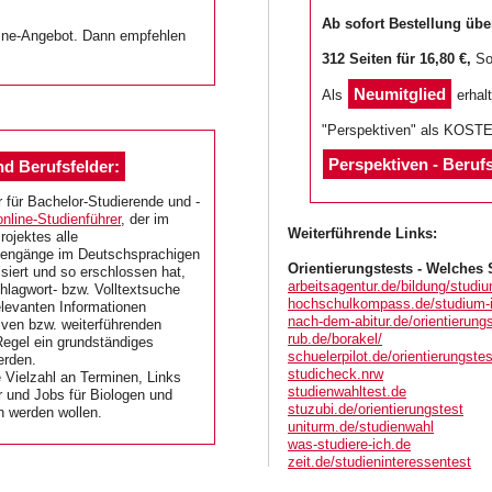
Ab sofort Bestellung üb
line-Angebot. Dann empfehlen
312 Seiten für 16,80 €,
Son
Neumitglied
Als
erhalt
"Perspektiven" als KOS
Perspektiven - Beruf
d Berufsfelder:
 für Bachelor-Studierende und -
nline-Studienführer
, der im
Weiterführende Links:
ojektes alle
diengänge im Deutschsprachigen
Orientierungstests - Welches 
iert und so erschlossen hat,
arbeitsagentur.de/bildung/studi
hlagwort- bzw. Volltextsuche
hochschulkompass.de/studium-i
elevanten Informationen
nach-dem-abitur.de/orientierung
iven bzw. weiterführenden
rub.de/borakel/
egel ein grundständiges
schuelerpilot.de/orientierungstes
erden.
studicheck.nrw
e Vielzahl an Terminen, Links
studienwahltest.de
r und Jobs für Biologen und
stuzubi.de/orientierungstest
h werden wollen.
uniturm.de/studienwahl
was-studiere-ich.de
zeit.de/studieninteressentest