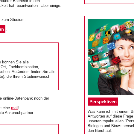
enführer Bachelor in den
elt hat, beantworten - aber einige.
en zum Studium:
en
.
e können Sie alle
 Ort, Fachkombination,
chen. Außerdem finden Sie alle
te), die Ihrem Studienwunsch
e online-Datenbank noch der
Perspektiven
ie eine
mail
!
Was kann ich mit einem Bi
te Ansprechpartner.
Antworten auf diese Frage 
unseren topaktuellen "Pers
Biologen und Biowissensch
den Beruf auf.