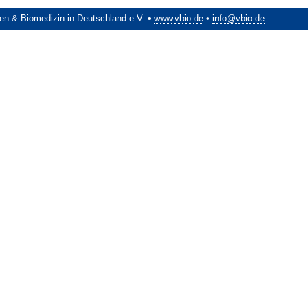
en & Biomedizin in Deutschland e.V. •
www.vbio.de
•
info@vbio.de