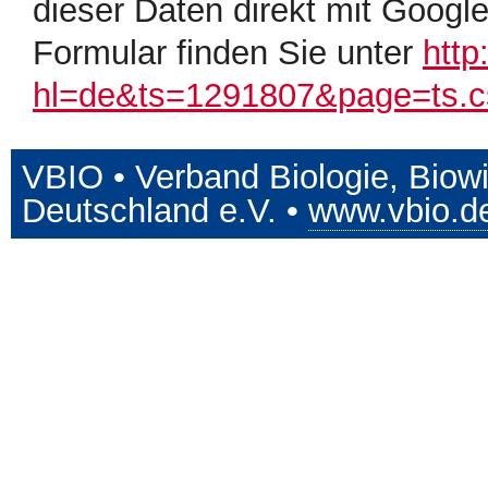
dieser Daten direkt mit Googl
Formular finden Sie unter
http
hl=de&ts=1291807&page=ts.c
VBIO • Verband Biologie, Biow
Deutschland e.V. •
www.vbio.d